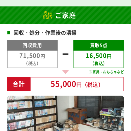
ご家庭
回収・処分・作業後の清掃
■
回収費用
買取5点
71,500
16,500
円
円
（税込）
（税込）
※家具・おもちゃなど
55,000
合計
円
（税込）