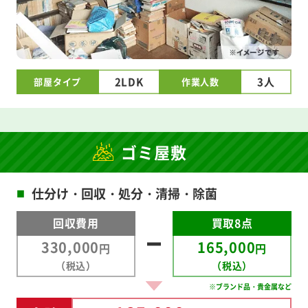
2LDK
3人
部屋タイプ
作業人数
ゴミ屋敷
仕分け・回収・処分・清掃・除菌
■
回収費用
買取8点
330,000
165,000
円
円
（税込）
（税込）
※ブランド品・貴金属など