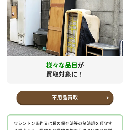
様々な品目
が
買取対象に！
不用品買取
ワシントン条約又は種の保存法等の諸法規を順守す