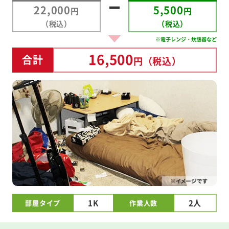
22,000
5,500
円
円
（税込）
（税込）
※電子レンジ・炊飯器など
16,500
合計
円
（税込）
1K
2人
部屋タイプ
作業人数