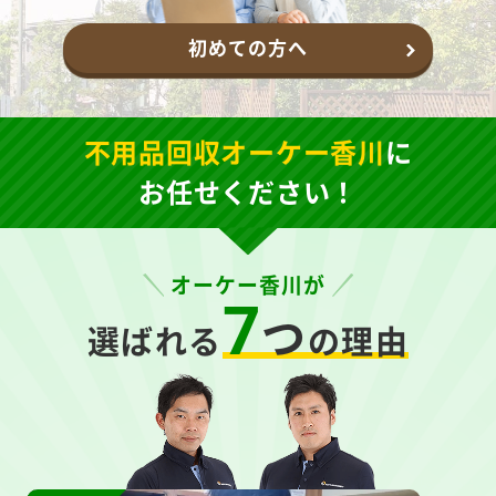
初めての方へ
不用品回収オーケー香川
に
お任せください！
オーケー香川が
7
つ
選ばれる
の理由