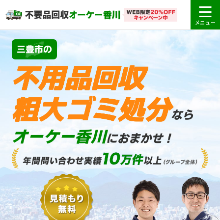
三豊市の
不用品回収
粗大ゴミ処分
なら
オーケー香川
におまかせ！