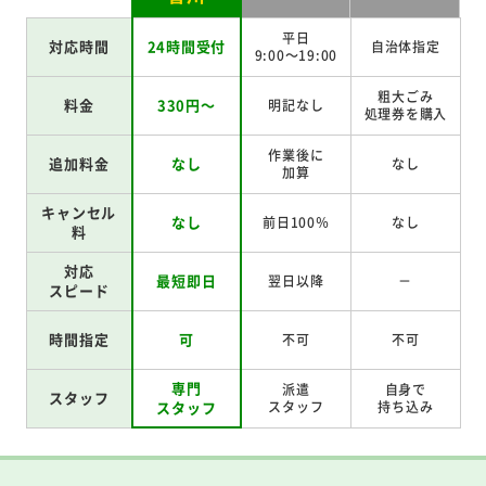
平日
対応時間
24時間受付
自治体指定
9:00～19:00
粗大ごみ
料金
330円～
明記なし
処理券を
購入
作業後に
追加料金
なし
なし
加算
キャンセル
なし
前日100％
なし
料
対応
最短即日
翌日以降
－
スピード
時間指定
可
不可
不可
専門
派遣
自身で
スタッフ
スタッフ
スタッフ
持ち込み