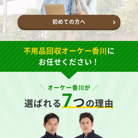
初めての方へ
不用品回収オーケー香川
に
お任せください！
オーケー香川が
7
つ
選ばれる
の理由