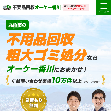
丸亀市の
不用品回収
粗大ゴミ処分
なら
オーケー香川
におまかせ！