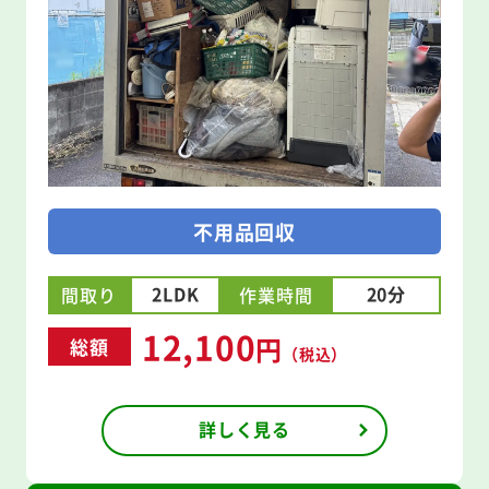
不用品回収
2LDK
20分
間取り
作業時間
12,100
円
総額
（税込）
詳しく見る