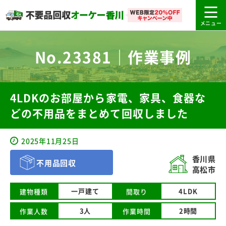
No.23381｜作業事例
4LDKのお部屋から家電、家具、食器な
どの不用品をまとめて回収しました
2025年11月25日
香川県
不用品回収
高松市
一戸建て
4LDK
建物種類
間取り
3人
2時間
作業人数
作業時間