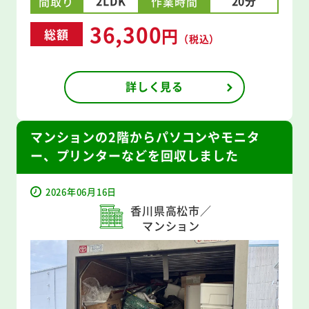
2LDK
20分
間取り
作業時間
36,300
円
総額
（税込）
詳しく見る
マンションの2階からパソコンやモニタ
ー、プリンターなどを回収しました
2026年06月16日
香川県高松市／
マンション